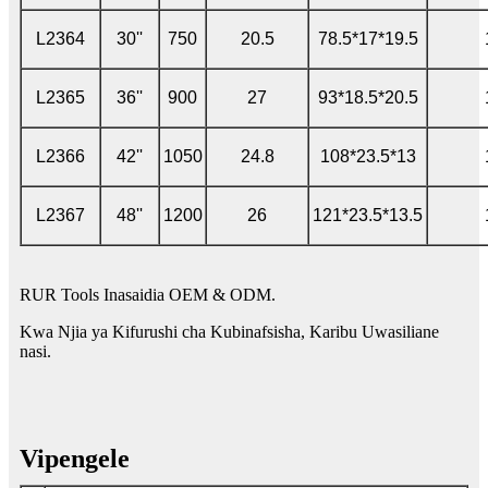
L2364
30''
750
20.5
78.5*17*19.5
L2365
36''
900
27
93*18.5*20.5
L2366
42''
1050
24.8
108*23.5*13
L2367
48''
1200
26
121*23.5*13.5
RUR Tools Inasaidia OEM & ODM.
Kwa Njia ya Kifurushi cha Kubinafsisha, Karibu Uwasiliane
nasi.
Vipengele