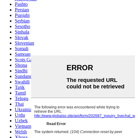
Pashto
Persian
Punjabi
Serbian
Sesotho
Sinhala
Slovak
Slovenian
Somali
Samoan
Scots Gaelic
Shona
Sindhi
Sundanese
Swahili
Tajik
Tamil
Telugu
Thai
Ukrainian
Urdu
Uzbek
Vietnamese
Welsh
Xhosa