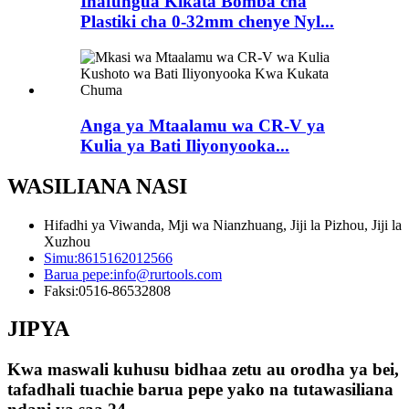
Inafungua Kikata Bomba cha
Plastiki cha 0-32mm chenye Nyl...
Anga ya Mtaalamu wa CR-V ya
Kulia ya Bati Iliyonyooka...
WASILIANA NASI
Hifadhi ya Viwanda, Mji wa Nianzhuang, Jiji la Pizhou, Jiji la
Xuzhou
Simu:
8615162012566
Barua pepe:
info@rurtools.com
Faksi:
0516-86532808
JIPYA
Kwa maswali kuhusu bidhaa zetu au orodha ya bei,
tafadhali tuachie barua pepe yako na tutawasiliana