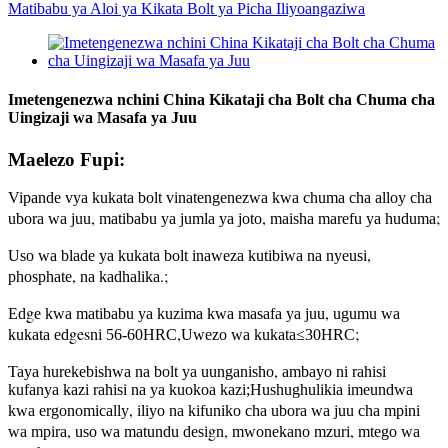
Imetengenezwa nchini China Kikataji cha Bolt cha Chuma cha
Uingizaji wa Masafa ya Juu
Maelezo Fupi:
Vipande vya kukata bolt vinatengenezwa kwa chuma cha alloy cha
,
,
;
ubora wa juu
matibabu ya jumla ya joto
maisha marefu ya huduma
,
Uso wa blade ya kukata bolt inaweza kutibiwa na nyeusi
,
.;
phosphate
na kadhalika
g
,
Ed
e kwa matibabu ya kuzima kwa masafa ya juu
ugumu wa
ges
,
;
kukata ed
ni 56-60HRC
Uwezo wa kukata≤30HRC
,
Taya hurekebishwa na bolt ya uunganisho
ambayo ni rahisi
kufanya kazi rahisi na ya kuokoa kazi;Hushughulikia imeundwa
,
kwa ergonomically
iliyo na kifuniko cha ubora wa juu cha mpini
,
g
,
,
wa mpira
uso wa matundu desi
n
mwonekano mzuri
mtego wa