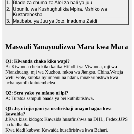
1.
Blade za chuma za Aloi za hali ya juu
2.
Ubunifu wa Kushughulikia Mpira, Mshiko wa
Kustarehesha
3.
Matibabu ya Juu ya Joto, Inadumu Zaidi
Maswali Yanayoulizwa Mara kwa Mara
Q1: Kiwanda chako kiko wapi?
A: Kiwanda chetu kiko katika Hifadhi ya Viwanda, mji wa
Nianzhuang, mji wa Xuzhou, mkoa wa Jiangsu, China.Wateja
wetu wote, kutoka nyumbani na ndani, mnakaribishwa kwa
uchangamfu kututembelea.
Q2: Sera yako ya mfano ni ipi?
A: Tutatoa sampuli baada ya bei kuthibitishwa.
Q3: Je, ni njia gani ya usafirishaji unayochagua kwa
kawaida?
J:Kwa kiasi kidogo: Kawaida husafirishwa na DHL, Fedex,UPS
na kadhalika.
Kwa idadi kubwa: Kawaida husafirishwa kwa Bahari.