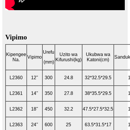
Vipimo
Urefu
Kipengee
Uzito wa
Ukubwa wa
Vipimo
Sanduk
Na.
Kifurushi(kg)
Katoni(cm)
(mm)
L2360
12''
300
24.8
32*32.5*29.5
L2361
14''
350
27.8
38*35.5*29.5
L2362
18''
450
32.2
47.5*27.5*32.5
L2363
24''
600
25
63.5*31.5*17