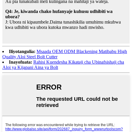
Au pia tunakubali meli kulingana na mahitaji ya wateja.
Q4: Je, kiwanda chako hufanyaje kuhusu udhibiti wa
ubora?
J: Ubora ni kipaumbele.Daima tunashikilia umuhimu mkubwa
kwa udhibiti wa ubora kutoka mwanzo hadi mwisho.
Iliyotangulia:
Msaada OEM ODM Blackening Matibabu High
Quality Aloi Steel Bolt Cutter
Inayofuata:
Rahisi Kuendesha Kikataji cha Ubinafsishaji cha
Aloi ya Kijapani Aina ya Bolt